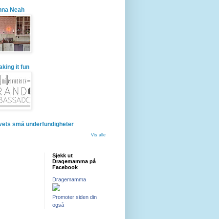
nna Neah
king it fun
vets små underfundigheter
Vis alle
Sjekk ut
Dragemamma på
Facebook
Dragemamma
Promoter siden din
også