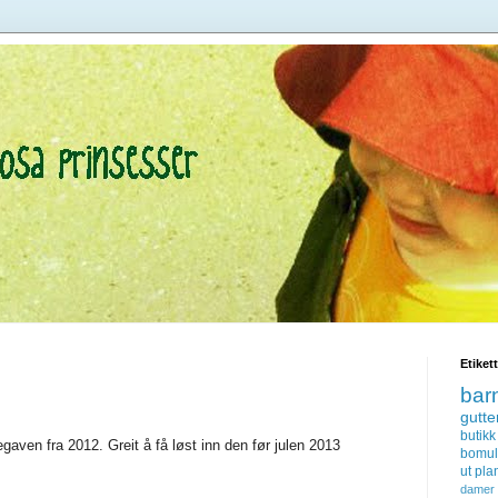
Etiket
bar
gutte
butikk
egaven fra 2012. Greit å få løst inn den før julen 2013
bomul
ut
pla
damer