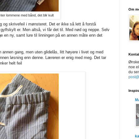
Om m
ter lommene med bånd, det blir kult
ng og skrivefeil i mønsteret. Det er ikke så lett å forstå
ylfskylt er. Men altså, vi får det til. Med nød og neppe. Selv
e en ny, samt lure til linningen på en annen måte enn det
en annen gang, men uten glidelås, litt høyere i livet og med
Konta
tt annen løsning enn denne. Læreren er enig med meg. Det tar
Ønsker
ker helt feil
noe el
du sen
post
Inspir
M
ka