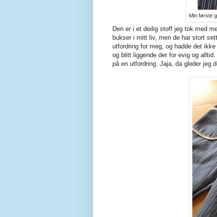
Min første gl
Den er i et deilig stoff jeg tok med m
bukser i mitt liv, men de har stort sett
utfordring for meg, og hadde det ikke v
og blitt liggende der for evig og all
på en utfordring. Jaja, da gleder jeg de