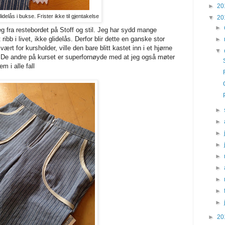
►
20
idelås i bukse. Frister ikke til gjentakelse
▼
20
►
eg fra restebordet på Stoff og stil. Jeg har sydd mange
 ribb i livet, ikke glidelås. Derfor blir dette en ganske stor
►
ært for kursholder, ville den bare blitt kastet inn i et hjørne
▼
tid. De andre på kurset er superfornøyde med at jeg også møter
m i alle fall
►
►
►
►
►
►
►
►
►
►
20