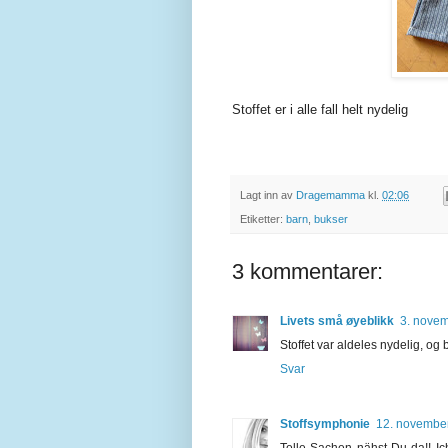
Stoffet er i alle fall helt nydelig
Lagt inn av
Dragemamma
kl.
02:06
Etiketter:
barn
,
bukser
3 kommentarer:
Livets små øyeblikk
3. novem
Stoffet var aldeles nydelig, og b
Svar
Stoffsymphonie
12. november
Tolle Sachen nähst Du da!! Ich