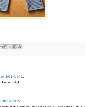
ber 2013 kl. 14:51
uksa var stilig!
 2013 kl. 03:35
 trage mich gleich mal als Leserin ein! :)Vielen lieben Dank für