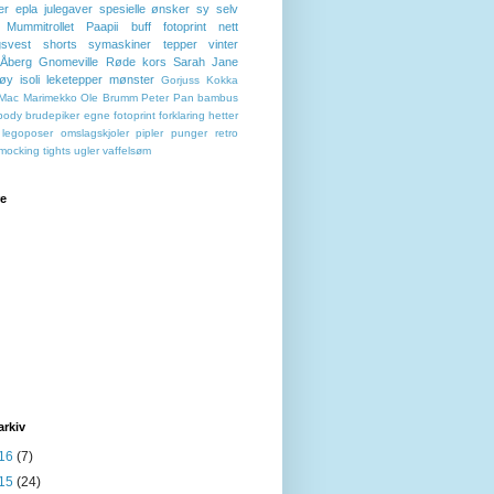
er
epla
julegaver
spesielle ønsker
sy selv
Mummitrollet
Paapii
buff
fotoprint
nett
svest
shorts
symaskiner
tepper
vinter
 Åberg
Gnomeville
Røde kors
Sarah Jane
tøy
isoli
leketepper
mønster
Gorjuss
Kokka
Mac
Marimekko
Ole Brumm
Peter Pan
bambus
body
brudepiker
egne fotoprint
forklaring
hetter
legoposer
omslagskjoler
pipler
punger
retro
mocking
tights
ugler
vaffelsøm
re
arkiv
16
(7)
15
(24)