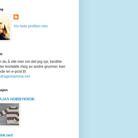
eg
Vis hele profilen min
kt
 du å vite mer om det jeg syr, bestille
ler kontakte meg av andre grunner, kan
de en e-post til:
@dragemamma.net
asjon
AJAS HOBBYKROK
kle.net/