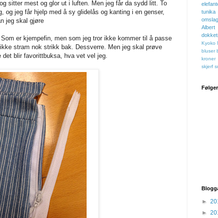
g sitter mest og glor ut i luften. Men jeg får da sydd litt. To
elefant
g, og jeg får hjelp med å sy glidelås og kanting i en genser,
tunika
omslag
an jeg skal gjøre
Albert
dokke
 Som er kjempefin, men som jeg tror ikke kommer til å passe
Kyoko
ar ikke stram nok strikk bak. Dessverre. Men jeg skal prøve
bluser
et blir favorittbuksa, hva vet vel jeg.
kroner
skjerf
s
Følge
Blogg
►
20
►
20