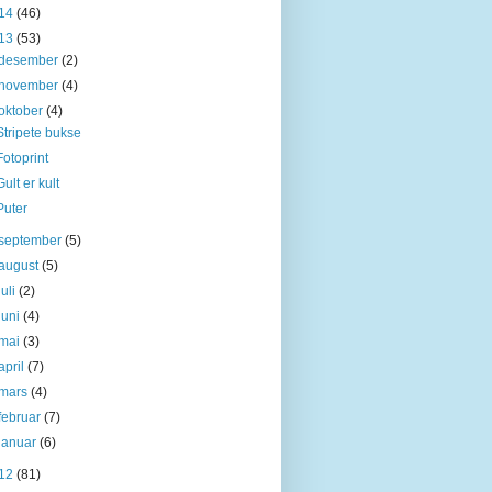
14
(46)
13
(53)
desember
(2)
november
(4)
oktober
(4)
Stripete bukse
Fotoprint
Gult er kult
Puter
september
(5)
august
(5)
juli
(2)
juni
(4)
mai
(3)
april
(7)
mars
(4)
februar
(7)
januar
(6)
12
(81)