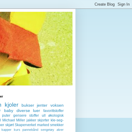
ter
n
kjoler
bukser
jenter
voksen
r
baby
diverse
luer
favorittstoffer
puter
gensere
stoffer
ull
økologisk
l
Michael Miller
jakker
skjorter
kle-seg-
ner
skjørt
Skaperverket
marked
smekker
kapper
kurs
pannebånd
sengetøy
alver