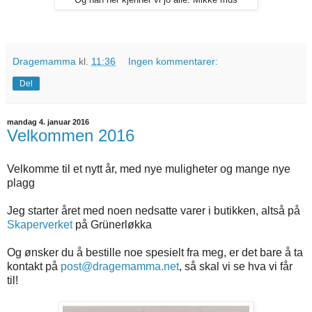
Og han her kjenner vi jo alle. Mikke mus
Dragemamma
kl.
11:36
Ingen kommentarer:
Del
mandag 4. januar 2016
Velkommen 2016
Velkomme til et nytt år, med nye muligheter og mange nye
plagg
Jeg starter året med noen nedsatte varer i butikken, altså på
Skaperverket
på Grünerløkka
Og ønsker du å bestille noe spesielt fra meg, er det bare å ta
kontakt på
post@dragemamma.net
, så skal vi se hva vi får
til!