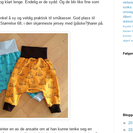
g klart lenge. Endelig er de sydd. Og de blir like fine som
elefant
tunika
omslag
Albert
nkel å sy og veldig praktisk til småtasser. God plass til
dokke
 Størrelse 68, i den skjønneste jersey med (påske?)harer på.
Kyoko
bluser
kroner
skjerf
s
Følge
Blogg
►
20
hinter en av de ansatte om at han kunne tenke seg en
►
20