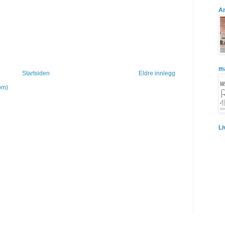
A
ma
Startsiden
Eldre innlegg
om)
Li