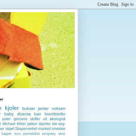
ter
n
kjoler
bukser
jenter
voksen
r
baby
diverse
luer
favorittstoffer
puter
gensere
stoffer
ull
økologisk
l
Michael Miller
jakker
skjorter
kle-seg-
ner
skjørt
Skaperverket
marked
smekker
kapper
kurs
pannebånd
sengetøy
alver