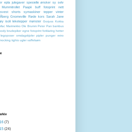
er
epla
julegaver
spesielle ønsker
sy selv
Mummitrollet
Paapii
buff
fotoprint
nett
svest
shorts
symaskiner
tepper
vinter
 Åberg
Gnomeville
Røde kors
Sarah Jane
tøy
isoli
leketepper
mønster
Gorjuss
Kokka
Mac
Marimekko
Ole Brumm
Peter Pan
bambus
body
brudepiker
egne fotoprint
forklaring
hetter
legoposer
omslagskjoler
pipler
punger
retro
mocking
tights
ugler
vaffelsøm
re
arkiv
16
(7)
15
(24)