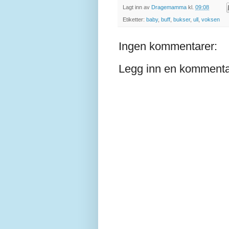
Lagt inn av
Dragemamma
kl.
09:08
Etiketter:
baby
,
buff
,
bukser
,
ull
,
voksen
Ingen kommentarer:
Legg inn en komment