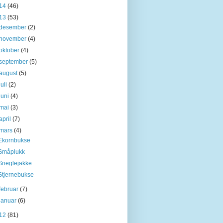
14
(46)
13
(53)
desember
(2)
november
(4)
oktober
(4)
september
(5)
august
(5)
juli
(2)
juni
(4)
mai
(3)
april
(7)
mars
(4)
Ekornbukse
Småplukk
Sneglejakke
Stjernebukse
februar
(7)
januar
(6)
12
(81)