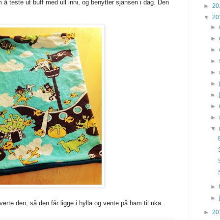
m å teste ut buff med ull inni, og benytter sjansen i dag. Den
►
20
▼
20
►
►
►
►
►
►
►
►
►
▼
►
►
verte den, så den får ligge i hylla og vente på ham til uka.
►
20