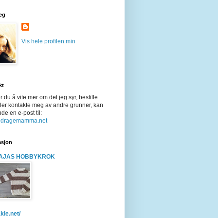
eg
Vis hele profilen min
kt
 du å vite mer om det jeg syr, bestille
ler kontakte meg av andre grunner, kan
de en e-post til:
@dragemamma.net
asjon
AJAS HOBBYKROK
kle.net/