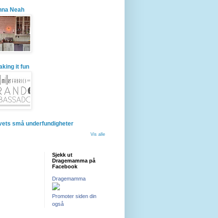
nna Neah
king it fun
vets små underfundigheter
Vis alle
Sjekk ut
Dragemamma på
Facebook
Dragemamma
Promoter siden din
også