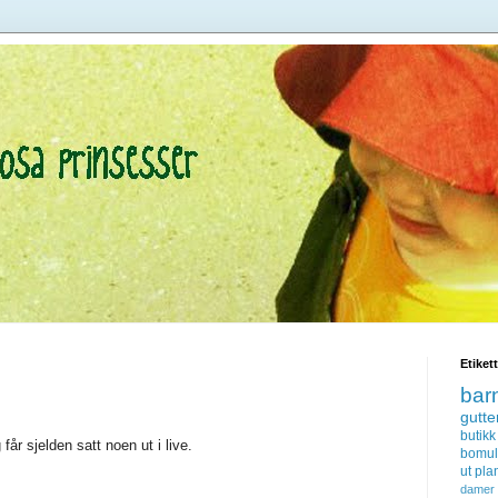
Etiket
bar
gutte
butikk
år sjelden satt noen ut i live.
bomul
ut
pla
damer